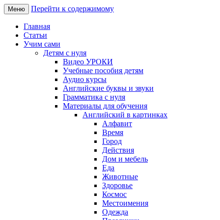
Перейти к содержимому
Меню
Английский язык онлайн – изучае
LearnEnglishTogether
Главная
Статьи
Учим сами
Детям с нуля
Видео УРОКИ
Учебные пособия детям
Аудио курсы
Английские буквы и звуки
Грамматика с нуля
Материалы для обучения
Английский в картинках
Алфавит
Время
Город
Действия
Дом и мебель
Еда
Животные
Здоровье
Космос
Местоимения
Одежда