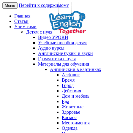
Перейти к содержимому
Меню
Английский язык онлайн –
LearnEnglishTogether
Главная
изучаем вместе
Статьи
Учим сами
Детям с нуля
Видео УРОКИ
Учебные пособия детям
Аудио курсы
Английские буквы и звуки
Грамматика с нуля
Материалы для обучения
Английский в картинках
Алфавит
Время
Город
Действия
Дом и мебель
Еда
Животные
Здоровье
Космос
Местоимения
Одежда