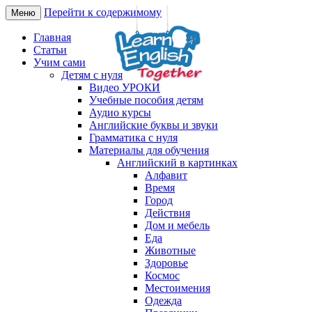
Перейти к содержимому
Меню
Английский язык онлайн –
LearnEnglishTogether
Главная
изучаем вместе
Статьи
Учим сами
Детям с нуля
Видео УРОКИ
Учебные пособия детям
Аудио курсы
Английские буквы и звуки
Грамматика с нуля
Материалы для обучения
Английский в картинках
Алфавит
Время
Город
Действия
Дом и мебель
Еда
Животные
Здоровье
Космос
Местоимения
Одежда